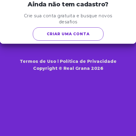
Ainda não tem cadastro?
PRÓXIMO
Crie sua conta gratuita e busque novos
desafios
Se já tem conta, faça login para acessar
CRIAR UMA CONTA
FAZER LOGIN
Termos de Uso
|
Política de Privacidade
Copyright © Real Grana 2026