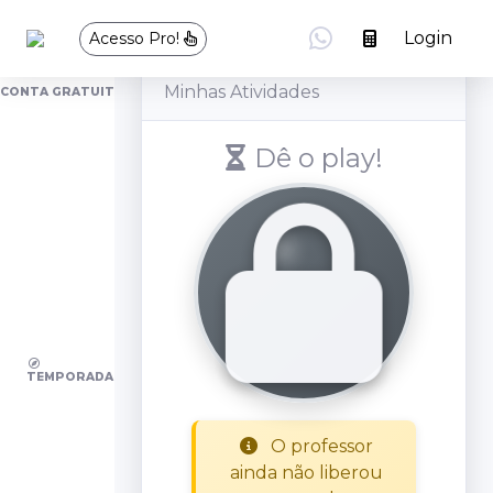
Meu Painel
Login
Acesso Pro!
Minhas Atividades
CONTA GRATUITA
Dê o play!
Página Inicial
Comunidade
Novo
Start
Investidor
TEMPORADA
Competições
O professor
ainda não liberou