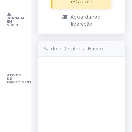
esta aula.
Desafios
Aguardando
JORNADA
EM
liberação
VÍDEO
Jornada do
Investidor
Saldo e Detalhes - Banco
Cursos
ATIVOS
DE
INVESTIMENTO
Home Início
Renda
Variável