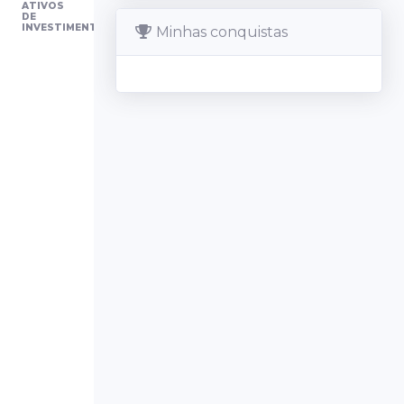
ATIVOS
DE
INVESTIMENTO
Minhas conquistas
Sala
Simulador da
Bolsa
Home Broker
Indique e
Ganhe
Meu Perfil
Contato e
Feedback