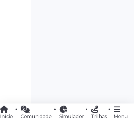
Início
Comunidade
Simulador
Trilhas
Menu
Copyright ©
Real Grana
| Uma marca Bullseye
® | 2020-2026