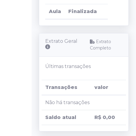
Aula
Finalizada
Sala de
Competição
Bolsa de
Extrato Geral
Extrato
Valores
Completo
Renda Fixa
Últimas transações
Visualizar
Carteiras
Transações
valor
Não há transações
Explorar
Ativos
Saldo atual
R$ 0,00
Renda Fixa