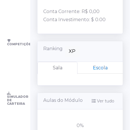
Renda Fixa
Conta Corrente: R$
0,00
Conta Investimento:
$ 0.00
Criptomoedas
Em breve
COMPETIÇÕES
Ranking
XP
Grana
Criar Competição
Novo
Sala
Escola
Carteiras
SIMULADOR
Aulas do Módulo
DE
Ver tudo
CARTEIRA
Painel
0%
Investimentos