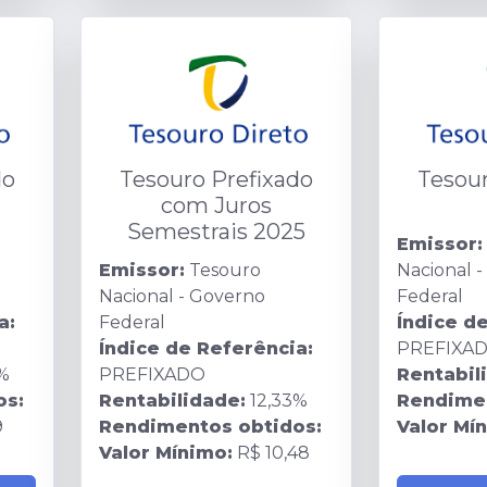
do
Tesouro Prefixado
Tesour
com Juros
Semestrais 2025
Emissor:
Emissor:
Tesouro
Nacional 
Nacional - Governo
Federal
a:
Federal
Índice d
Índice de Referência:
PREFIXA
%
PREFIXADO
Rentabil
os:
Rentabilidade:
12,33%
Rendimen
9
Rendimentos obtidos:
Valor Mí
Valor Mínimo:
R$ 10,48