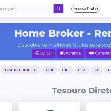
Acesso Pro!
Home Broker - Re
Descubra os melhores títulos para se
Voltar
Aprenda
Carteira
TESOURO DIRETO
CDB
CRI
CRA
LF
L
Tesouro Diret