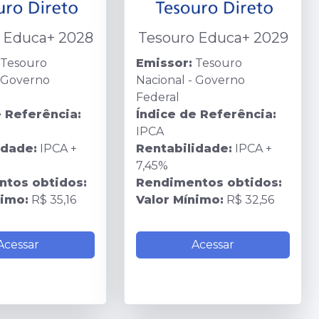
 Educa+ 2028
Tesouro Educa+ 2029
Tesouro
Emissor:
Tesouro
- Governo
Nacional - Governo
Federal
e Referência:
Índice de Referência:
IPCA
idade:
IPCA +
Rentabilidade:
IPCA +
7,45%
tos obtidos:
Rendimentos obtidos:
nimo:
R$ 35,16
Valor Mínimo:
R$ 32,56
Acessar
Acessar