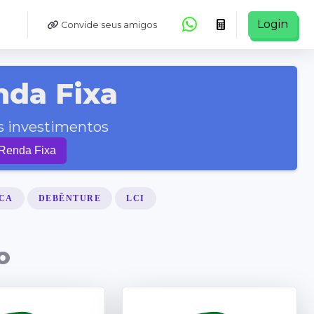
Login
Convide seus amigos
nda Fixa
us investimentos
 Renda Fixa
CA
DEBÊNTURE
LCI
o