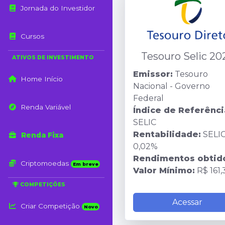
Jornada do Investidor
Cursos
Tesouro Selic 20
ATIVOS DE INVESTIMENTO
Emissor:
Tesouro
Home Início
Nacional - Governo
Federal
Renda Variável
Índice de Referênci
SELIC
Rentabilidade:
SELIC
Renda Fixa
0,02%
Rendimentos obtid
Criptomoedas
Em breve
Valor Mínimo:
R$ 161,
COMPETIÇÕES
Acessar
Criar Competição
Novo