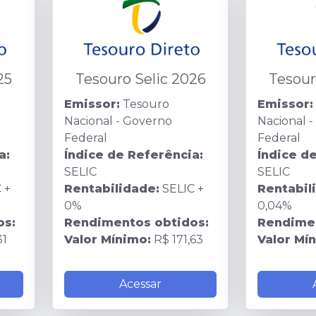
25
Tesouro Selic 2026
Tesour
Emissor:
Tesouro
Emissor:
Nacional - Governo
Nacional 
Federal
Federal
a:
Índice de Referência:
Índice d
SELIC
SELIC
 +
Rentabilidade:
SELIC +
Rentabil
0%
0,04%
os:
Rendimentos obtidos:
Rendimen
31
Valor Mínimo:
R$ 171,63
Valor Mí
Acessar