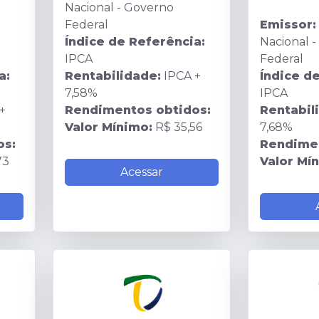
Nacional - Governo
Federal
Emissor:
Índice de Referência:
Nacional 
IPCA
Federal
a:
Rentabilidade:
IPCA +
Índice d
7,58%
IPCA
+
Rendimentos obtidos:
Rentabil
Valor Mínimo:
R$ 35,56
7,68%
os:
Rendimen
73
Valor Mí
Acessar