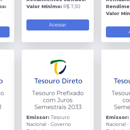
os:
Valor Mínimo:
R$ 7,30
Rendimen
7
Valor Mí
Acessar
do
Tesouro Prefixado
Tesour
com Juros
co
1
Semestrais 2033
Semes
Emissor:
Tesouro
Emissor:
Nacional - Governo
Nacional 