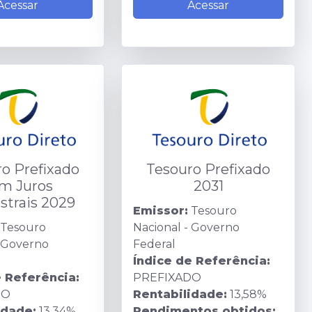
Acessar
Acessar
o Prefixado
Tesouro Prefixado
m Juros
2031
trais 2029
Emissor:
Tesouro
Tesouro
Nacional - Governo
- Governo
Federal
Índice de Referência:
e Referência:
PREFIXADO
DO
Rentabilidade:
13,58%
idade:
13,34%
Rendimentos obtidos: