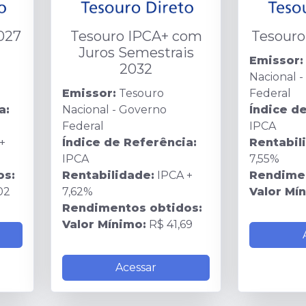
027
Tesouro IPCA+ com
Tesouro
Juros Semestrais
Emissor:
2032
Nacional 
Emissor:
Tesouro
Federal
a:
Nacional - Governo
Índice d
Federal
IPCA
+
Índice de Referência:
Rentabil
IPCA
7,55%
os:
Rentabilidade:
IPCA +
Rendimen
02
7,62%
Valor Mí
Rendimentos obtidos:
Valor Mínimo:
R$ 41,69
Acessar