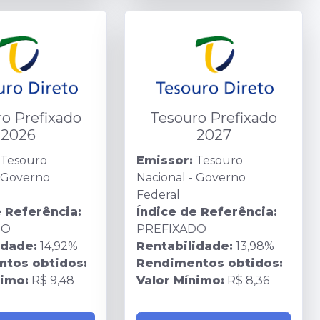
o Prefixado
Tesouro Prefixado
2026
2027
Tesouro
Emissor:
Tesouro
- Governo
Nacional - Governo
Federal
e Referência:
Índice de Referência:
DO
PREFIXADO
idade:
14,92%
Rentabilidade:
13,98%
tos obtidos:
Rendimentos obtidos:
nimo:
R$ 9,48
Valor Mínimo:
R$ 8,36