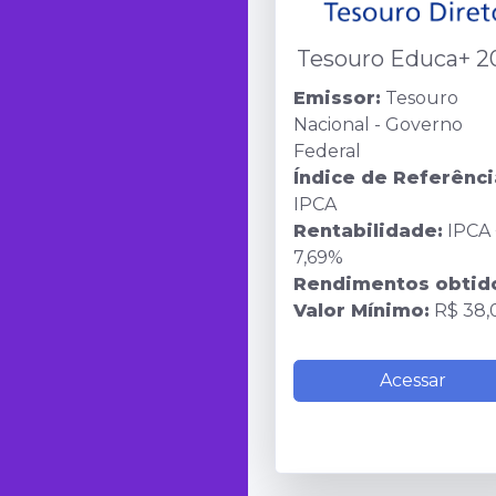
Tesouro Educa+ 2
Emissor:
Tesouro
Nacional - Governo
Federal
Índice de Referênci
IPCA
Rentabilidade:
IPCA 
7,69%
Rendimentos obtid
Valor Mínimo:
R$ 38,
Acessar