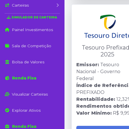
Carteiras
SIMULADOR DE CARTEIRA
Painel Investimentos
Sala de Competição
Tesouro Prefixa
2025
Bolsa de Valores
Emissor:
Tesouro
Nacional - Governo
Renda Fixa
Federal
Índice de Referênci
PREFIXADO
Visualizar Carteiras
Rentabilidade:
12,32
Rendimentos obtid
Explorar Ativos
Valor Mínimo:
R$ 9,9
Renda Fixa