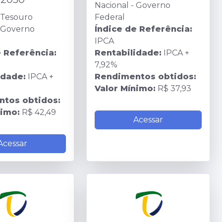
Nacional - Governo
Tesouro
Federal
- Governo
Índice de Referência:
IPCA
e Referência:
Rentabilidade:
IPCA +
7,92%
idade:
IPCA +
Rendimentos obtidos:
Valor Mínimo:
R$ 37,93
tos obtidos:
nimo:
R$ 42,49
Acessar
Acessar