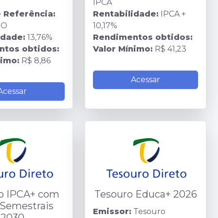
IPCA
e Referência:
Rentabilidade:
IPCA +
DO
10,17%
idade:
13,76%
Rendimentos obtidos:
tos obtidos:
Valor Mínimo:
R$ 41,23
nimo:
R$ 8,86
Acessar
Acessar
o IPCA+ com
Tesouro Educa+ 2026
 Semestrais
Emissor:
Tesouro
2030