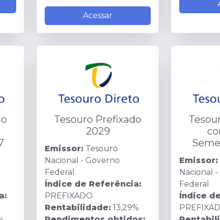
Acessar
do
Tesouro Prefixado
Tesour
2029
co
7
Semes
Emissor:
Tesouro
Nacional - Governo
Emissor:
Federal
Nacional 
Índice de Referência:
Federal
a:
PREFIXADO
Índice d
Rentabilidade:
13,29%
PREFIXA
%
Rendimentos obtidos:
Rentabil