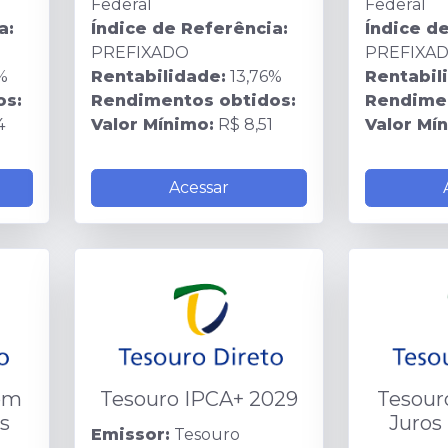
Federal
Federal
a:
Índice de Referência:
Índice d
PREFIXADO
PREFIXA
%
Rentabilidade:
13,76%
Rentabil
os:
Rendimentos obtidos:
Rendimen
4
Valor Mínimo:
R$ 8,51
Valor Mí
Acessar
om
Tesouro IPCA+ 2029
Tesour
s
Juros
Emissor:
Tesouro