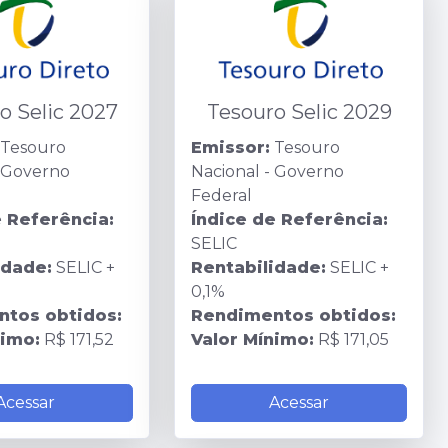
o Selic 2027
Tesouro Selic 2029
Tesouro
Emissor:
Tesouro
- Governo
Nacional - Governo
Federal
e Referência:
Índice de Referência:
SELIC
idade:
SELIC +
Rentabilidade:
SELIC +
0,1%
tos obtidos:
Rendimentos obtidos:
nimo:
R$ 171,52
Valor Mínimo:
R$ 171,05
Acessar
Acessar